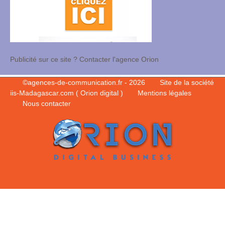
Publicité sur ce site ? Contacter l'agence Orion
©
agences-de-communication.fr
- 2026
Site de la société
iis-Madagascar.com ( Orion digital )
Mentions légales
Nous contacter