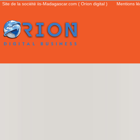
Site de la société iis-Madagascar.com ( Orion digital )
Mentions l