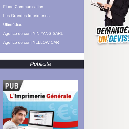
Fluoo Communication
Les Grandes Imprimeries
Ultimédias
Agence de com YIN YANG SARL
Agence de com YELLOW CAR
Publicité