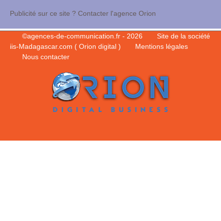
Publicité sur ce site ? Contacter l'agence Orion
©
agences-de-communication.fr
- 2026
Site de la société
iis-Madagascar.com ( Orion digital )
Mentions légales
Nous contacter