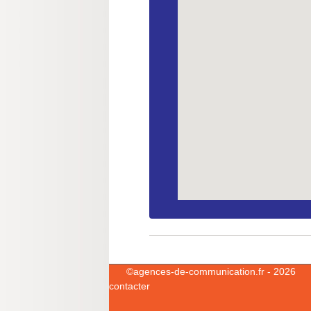
©
agences-de-communication.fr
- 2026
contacter