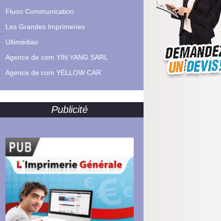
Fluoo Communication
Les Grandes Imprimeries
Ultimédias
Agence de com YIN YANG SARL
Agence de com YELLOW CAR
Publicité