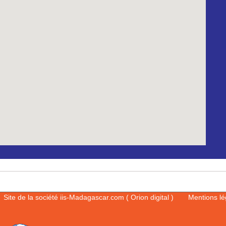
Site de la société iis-Madagascar.com ( Orion digital )
Mentions l