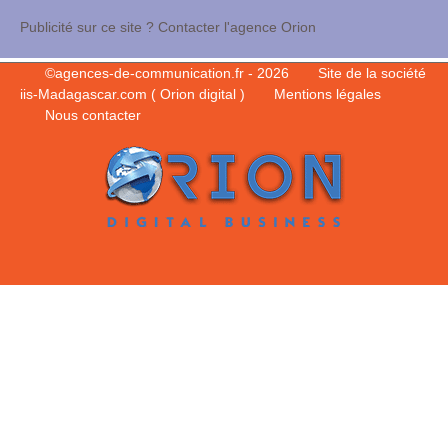
Publicité sur ce site ? Contacter l'agence Orion
©
agences-de-communication.fr
- 2026
Site de la société
iis-Madagascar.com ( Orion digital )
Mentions légales
Nous contacter