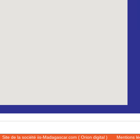
Site de la société iis-Madagascar.com ( Orion digital )
Mentions l