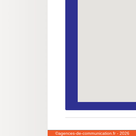
©
agences-de-communication.fr
- 2026