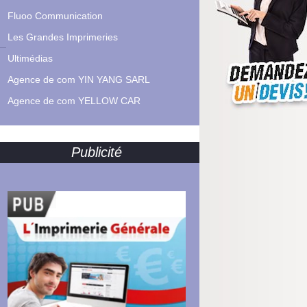
Fluoo Communication
Les Grandes Imprimeries
Ultimédias
Agence de com YIN YANG SARL
Agence de com YELLOW CAR
Publicité