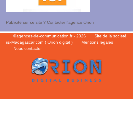
Publicité sur ce site ? Contacter l'agence Orion
©
agences-de-communication.fr
- 2026
Site de la société
iis-Madagascar.com ( Orion digital )
Mentions légales
Nous contacter