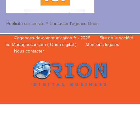
Publicité sur ce site ? Contacter l'agence Orion
©
agences-de-communication.fr
- 2026
Site de la société
iis-Madagascar.com ( Orion digital )
Mentions légales
Nous contacter