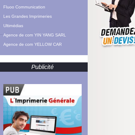
Fluoo Communication
Les Grandes Imprimeries
Ultimédias
Agence de com YIN YANG SARL
Agence de com YELLOW CAR
Publicité