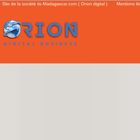
Site de la société iis-Madagascar.com ( Orion digital )
Mentions l